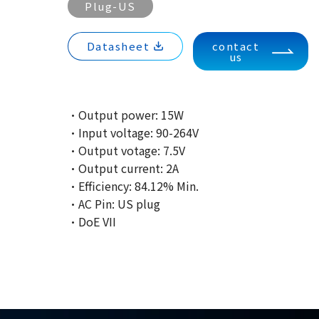
Plug-US
Datasheet
contact
us
·Output power: 15W
·Input voltage: 90-264V
·Output votage: 7.5V
·Output current: 2A
·Efficiency: 84.12% Min.
·AC Pin: US plug
·DoE VII