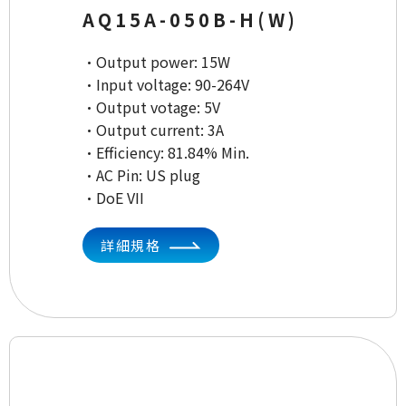
AQ15A-050B-H(W)
·Output power: 15W
·Input voltage: 90-264V
·Output votage: 5V
·Output current: 3A
·Efficiency: 81.84% Min.
·AC Pin: US plug
·DoE VII
詳細規格