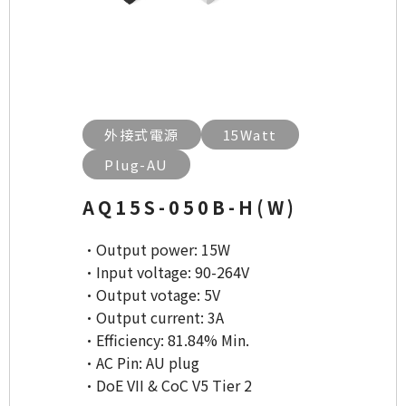
外接式電源
15Watt
Plug-AU
AQ15S-050B-H(W)
·Output power: 15W
·Input voltage: 90-264V
·Output votage: 5V
·Output current: 3A
·Efficiency: 81.84% Min.
·AC Pin: AU plug
·DoE VII & CoC V5 Tier 2