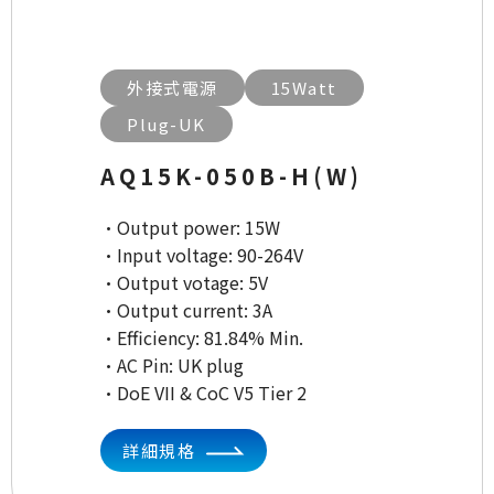
外接式電源
15Watt
Plug-UK
AQ15K-050B-H(W)
·Output power: 15W
·Input voltage: 90-264V
·Output votage: 5V
·Output current: 3A
·Efficiency: 81.84% Min.
·AC Pin: UK plug
·DoE VII & CoC V5 Tier 2
詳細規格