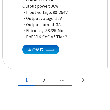
Output power: 36W
·Input voltage: 90-264V
·Output votage: 12V
·Output current: 3A
·Efficiency: 88.3% Min.
·DoE VI & CoC V5 Tier 2
詳細規格
1
2
…