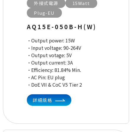
外接式電源
15Watt
Plug-EU
AQ15E-050B-H(W)
·Output power: 15W
·Input voltage: 90-264V
·Output votage: 5V
·Output current: 3A
·Efficiency: 81.84% Min.
·AC Pin: EU plug
·DoE VII & CoC V5 Tier 2
詳細規格