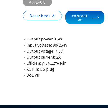
Plug-US
Datasheet
contact
us
·Output power: 15W
·Input voltage: 90-264V
·Output votage: 7.5V
·Output current: 2A
·Efficiency: 84.12% Min.
·AC Pin: US plug
·DoE VII