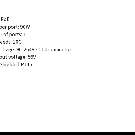
 PoE
er port: 90W
of ports: 1
eeds: 10G
oltage: 90-264V / C14 connector
ut voltage: 56V
Shielded RJ45