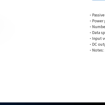
·Passive
·Power p
·Number 
·Data sp
·Input v
·DC outp
·Notes: 