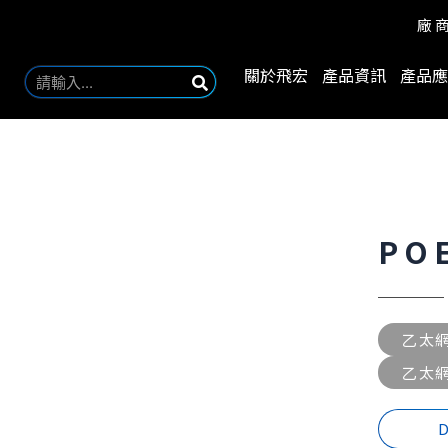
廠
關於飛宏
產品資訊
產品應
PO
乙太網
乙太
D