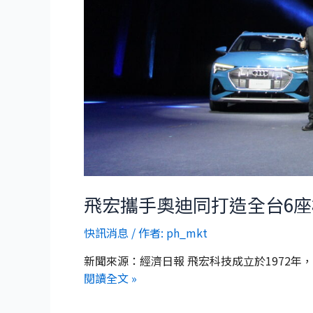
飛宏攜手奧迪同打造全台6座
快訊消息
/ 作者:
ph_mkt
新聞來源：經濟日報 飛宏科技成立於1972
閱讀全文 »