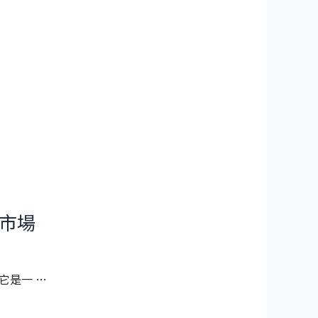
站市場
它是一 …