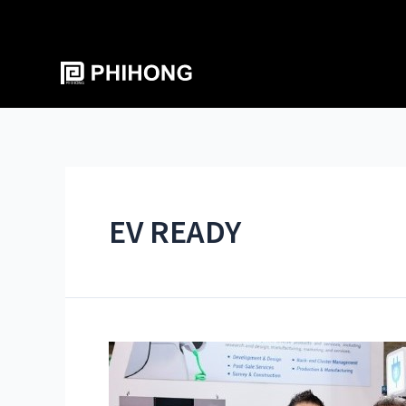
EV READY