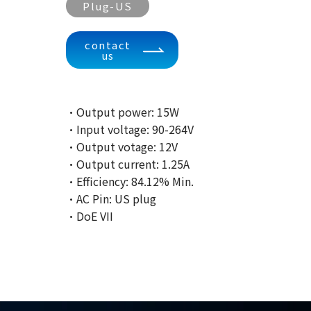
Plug-US
contact
us
·Output power: 15W
·Input voltage: 90-264V
·Output votage: 12V
·Output current: 1.25A
·Efficiency: 84.12% Min.
·AC Pin: US plug
·DoE VII