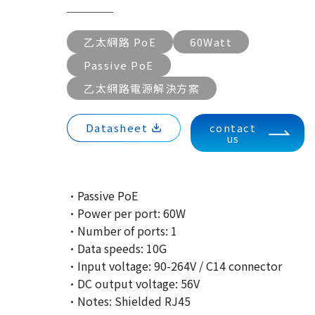
乙太網路 PoE
60Watt
Passive PoE
乙太網路電源解決方案
Datasheet
contact
us
·Passive PoE
·Power per port: 60W
·Number of ports: 1
·Data speeds: 10G
·Input voltage: 90-264V / C14 connector
·DC output voltage: 56V
·Notes: Shielded RJ45