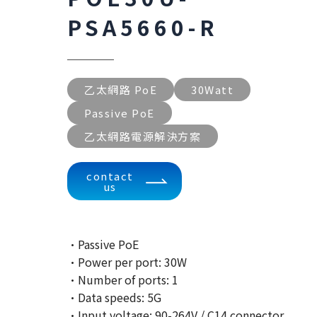
PSA5660-R
乙太網路 PoE
30Watt
Passive PoE
乙太網路電源解決方案
contact
us
·Passive PoE
·Power per port: 30W
·Number of ports: 1
·Data speeds: 5G
·Input voltage: 90-264V / C14 connector