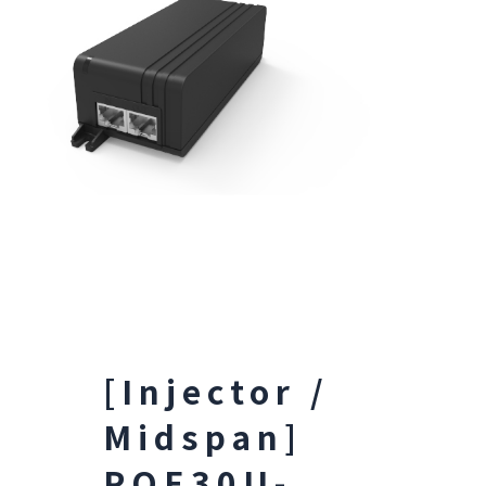
[Injector /
Midspan]
POE30U-