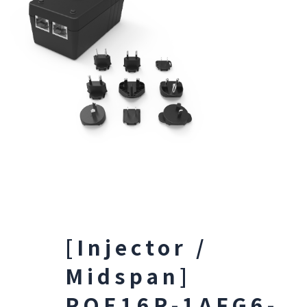
[Injector /
Midspan]
POE16R-1AFG6-