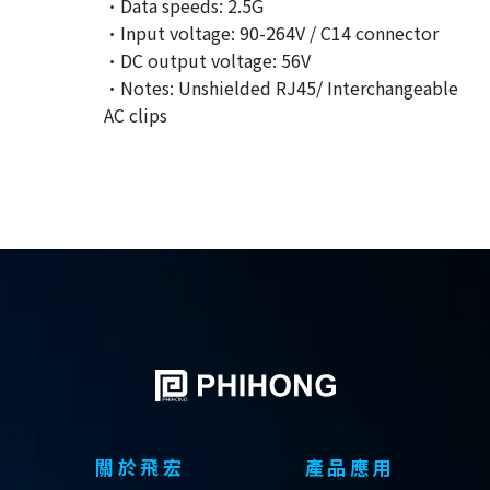
·Data speeds: 2.5G
·Input voltage: 90-264V / C14 connector
·DC output voltage: 56V
·Notes: Unshielded RJ45/ Interchangeable
AC clips
關於飛宏
產品應用