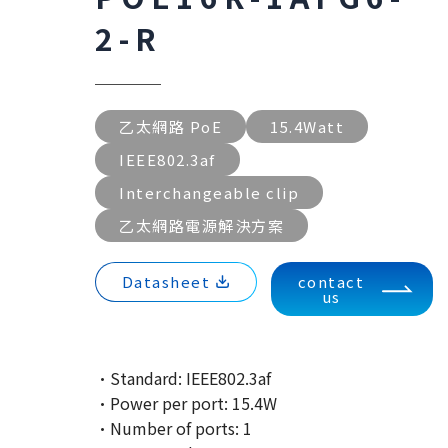
2-R
乙太網路 PoE
15.4Watt
IEEE802.3af
Interchangeable clip
乙太網路電源解決方案
Datasheet
contact
us
·Standard: IEEE802.3af
·Power per port: 15.4W
·Number of ports: 1