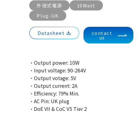
外接式電源
10Watt
Plug-UK
Datasheet
contact
us
·Output power: 10W
·Input voltage: 90-264V
·Output votage: 5V
·Output current: 2A
·Efficiency: 79% Min.
·AC Pin: UK plug
·DoE VII & CoC V5 Tier 2