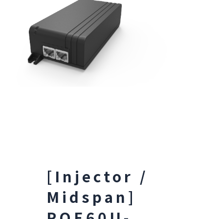
[Injector /
Midspan]
POE60U-