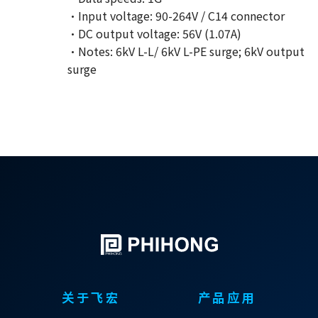
·Input voltage: 90-264V / C14 connector
·DC output voltage: 56V (1.07A)
·Notes: 6kV L-L/ 6kV L-PE surge; 6kV output
surge
关于飞宏
产品应用