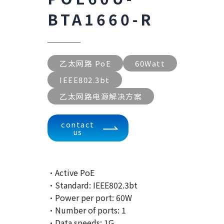
BTA1660-R
乙太网路 PoE
60Watt
IEEE802.3bt
乙太网路电源解决方案
contact
us
·Active PoE
·Standard: IEEE802.3bt
·Power per port: 60W
·Number of ports: 1
·Data speeds: 1G