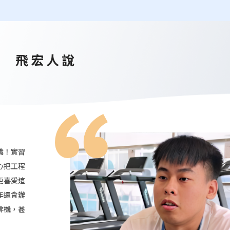
飛宏人說
識！實習
心把工程
更喜愛這
年還會辦
啡機，甚