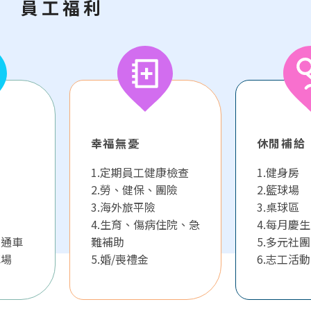
員工福利
幸福無憂
休閒補給
1.定期員工健康檢查
1.健身房
2.勞、健保、團險
2.籃球場
3.海外旅平險
3.桌球區
4.生育、傷病住院、急
4.每月慶
交通車
難補助
5.多元社
車場
5.婚/喪禮金
6.志工活動