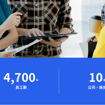
4,700
10
+
員工數
公司、廠