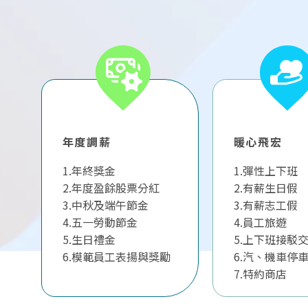
年度調薪
暖心飛宏
1.年終獎金
1.彈性上下班
2.年度盈餘股票分紅
2.有薪生日假
3.中秋及端午節金
3.有薪志工假
4.五一勞動節金
4.員工旅遊
5.生日禮金
5.上下班接駁
6.模範員工表揚與獎勵
6.汽、機車停
7.特約商店