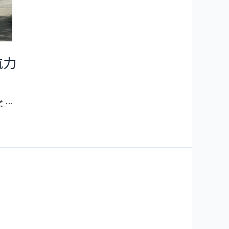
航力
 …