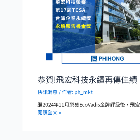
恭賀!飛宏科技永續再傳佳績
快訊消息
/ 作者:
ph_mkt
繼2024年11月榮獲EcoVadis金牌評級後
閱讀全文 »