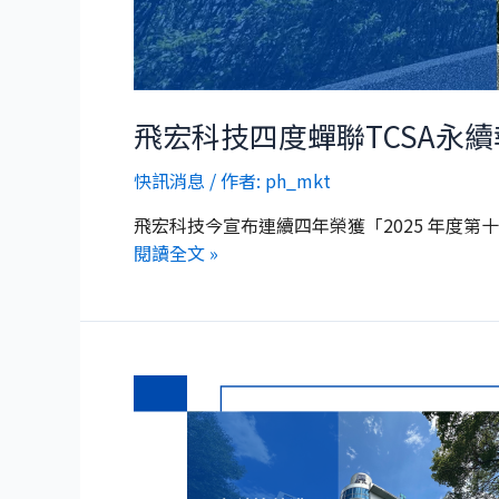
飛宏科技四度蟬聯TCSA永
快訊消息
/ 作者:
ph_mkt
飛宏科技今宣布連續四年榮獲「2025 年度第十
閱讀全文 »