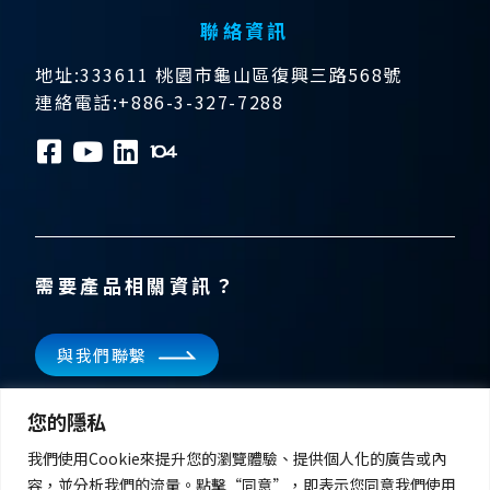
聯絡資訊
地址:333611 桃園市龜山區復興三路568號
連絡電話:+886-3-327-7288
需要產品相關資訊？
與我們聯繫
訂閱電子報
您的隱私
掌握飛宏科技的最新消息
我們使用Cookie來提升您的瀏覽體驗、提供個人化的廣告或內
容，並分析我們的流量。點擊“同意”，即表示您同意我們使用