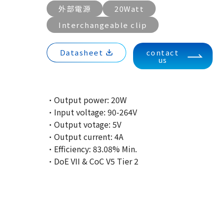
外部電源
20Watt
Interchangeable clip
Datasheet
contact
us
·Output power: 20W
·Input voltage: 90-264V
·Output votage: 5V
·Output current: 4A
·Efficiency: 83.08% Min.
·DoE VII & CoC V5 Tier 2