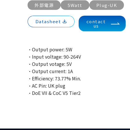
外部電源
5Watt
Plug-UK
Datasheet
contact
us
·Output power: 5W
·Input voltage: 90-264V
·Output votage: 5V
·Output current: 1A
·Efficiency: 73.77% Min.
·AC Pin: UK plug
·DoE VII & CoC V5 Tier2