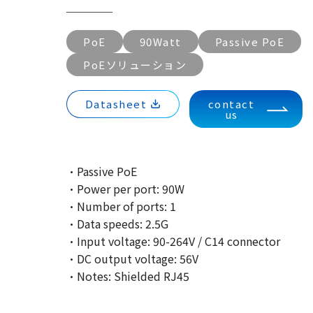
PoE
90Watt
Passive PoE
PoEソリューション
Datasheet
contact
us
·Passive PoE
·Power per port: 90W
·Number of ports: 1
·Data speeds: 2.5G
·Input voltage: 90-264V / C14 connector
·DC output voltage: 56V
·Notes: Shielded RJ45