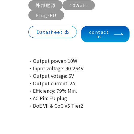
外部電源
10Watt
Plug-EU
Datasheet
contact
us
·Output power: 10W
·Input voltage: 90-264V
·Output votage: 5V
·Output current: 2A
·Efficiency: 79% Min.
·AC Pin: EU plug
·DoE VII & CoC V5 Tier2