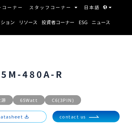
ーコーナー
スタッフコーナー
日本語
ーション
リソース
投資者コーナー
ESG
ニュース
65M-480A-R
電源
65Watt
C6(3PIN)
atasheet
contact us