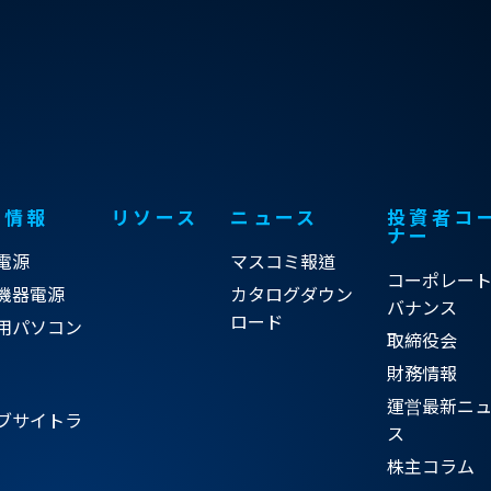
品情報
リソース
ニュース
投資者コ
ナー
電源
マスコミ報道
コーポレー
機器電源
カタログダウン
バナンス
ロード
用パソコン
取締役会
財務情報
運営最新ニ
ブサイトラ
ス
株主コラム