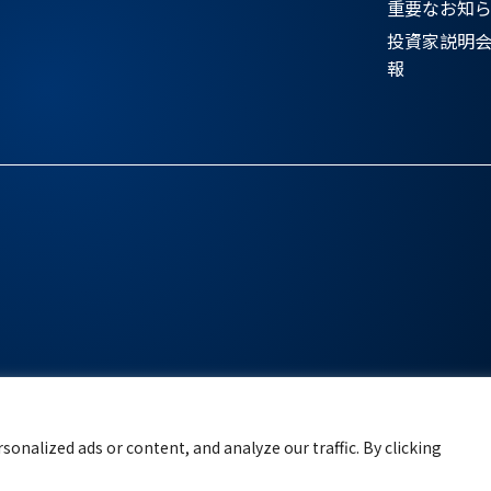
重要なお知
投資家説明
報
onalized ads or content, and analyze our traffic. By clicking
[raiseup-copyright]