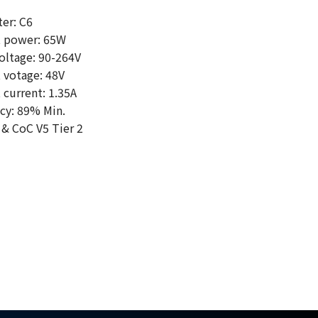
er: C6
 power: 65W
oltage: 90-264V
votage: 48V
current: 1.35A
cy: 89% Min.
 & CoC V5 Tier 2