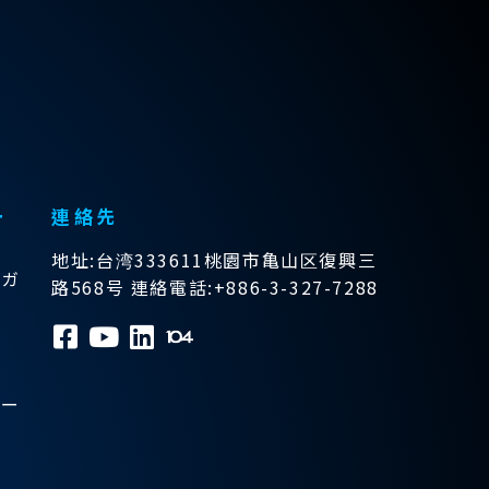
ー
連絡先
地址:台湾333611桃園市亀山区復興三
トガ
路568号 連絡電話:+886-3-327-7288
ュー