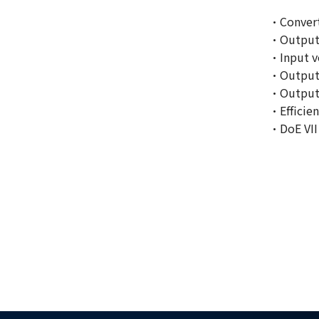
·Convert
·Output
·Input v
·Output 
·Output 
·Efficien
·DoE VII