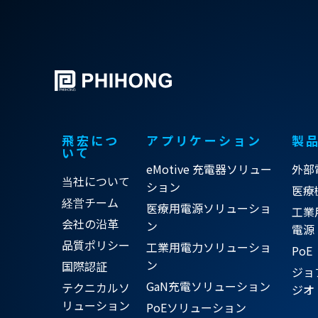
飛宏につ
アプリケーション
製
いて
eMotive 充電器ソリュー
外部
当社について
ション
医療
経営チーム
医療用電源ソリューショ
工業
会社の沿革
ン
電源
品質ポリシー
工業用電力ソリューショ
PoE
ン
国際認証
ジョ
GaN充電ソリューション
テクニカルソ
ジオ
リューション
PoEソリューション