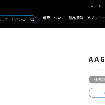
メーカ
飛宏について
製品情報
アプリケ
AA
外部
D