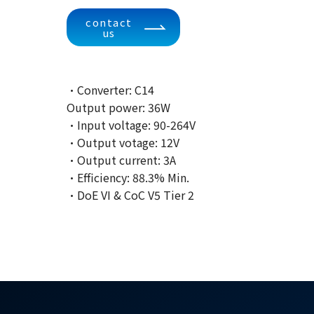
contact
us
·Converter: C14
Output power: 36W
·Input voltage: 90-264V
·Output votage: 12V
·Output current: 3A
·Efficiency: 88.3% Min.
·DoE VI & CoC V5 Tier 2