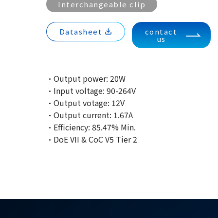
Interchangeable clip
Datasheet
contact
us
·Output power: 20W
·Input voltage: 90-264V
·Output votage: 12V
·Output current: 1.67A
·Efficiency: 85.47% Min.
·DoE VII & CoC V5 Tier 2