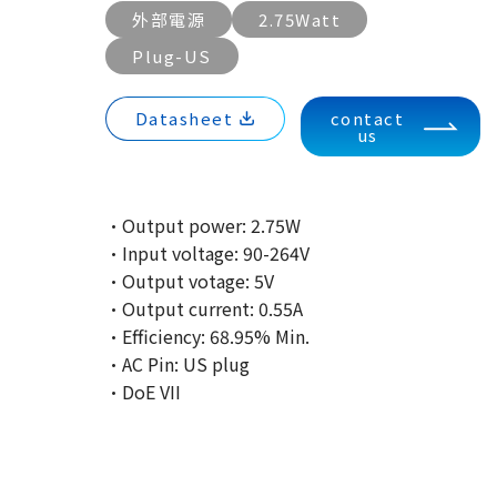
外部電源
2.75Watt
Plug-US
Datasheet
contact
us
·Output power: 2.75W
·Input voltage: 90-264V
·Output votage: 5V
·Output current: 0.55A
·Efficiency: 68.95% Min.
·AC Pin: US plug
·DoE VII