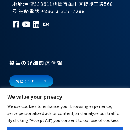
地址:台湾333611桃園市亀山区復興三路568
号 連絡電話:+886-3-327-7288
製品の詳細関連情報
お問合せ
We value your privacy
ニュースレターを購読
最新ニュースを入手
We use cookies to enhance your browsing experience,
serve personalized ads or content, and analyze our traffic.
By clicking "Accept All", you consent to our use of cookies.