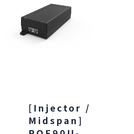
[Injector /
Midspan]
POE90U-