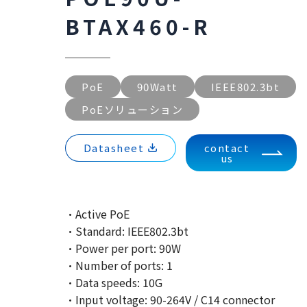
BTAX460-R
PoE
90Watt
IEEE802.3bt
PoEソリューション
Datasheet
contact
us
·Active PoE
·Standard: IEEE802.3bt
·Power per port: 90W
·Number of ports: 1
·Data speeds: 10G
·Input voltage: 90-264V / C14 connector