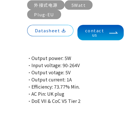
外接式电源
5Watt
Plug-EU
Datasheet
contact
us
·Output power: 5W
·Input voltage: 90-264V
·Output votage: 5V
·Output current: 1A
·Efficiency: 73.77% Min.
·AC Pin: UK plug
·DoE VII & CoC V5 Tier 2