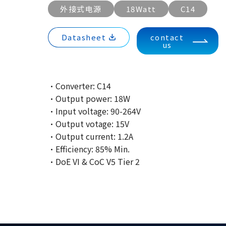
外接式电源
18Watt
C14
Datasheet
contact
us
·Converter: C14
·Output power: 18W
·Input voltage: 90-264V
·Output votage: 15V
·Output current: 1.2A
·Efficiency: 85% Min.
·DoE VI & CoC V5 Tier 2