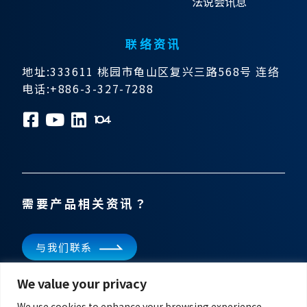
法说会讯息
联络资讯
地址:333611 桃园市龟山区复兴三路568号 连络
电话:+886-3-327-7288
需要产品相关资讯？
与我们联系
We value your privacy
订阅电子报
掌握飞宏科技的最新消息
We use cookies to enhance your browsing experience,