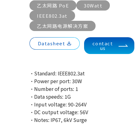
乙太网路 PoE
30Watt
IEEE802.3at
乙太网路电源解决方案
Datasheet
contact
us
·Standard: IEEE802.3at
·Power per port: 30W
·Number of ports: 1
·Data speeds: 1G
·Input voltage: 90-264V
·DC output voltage: 56V
·Notes: IP67, 6kV Surge