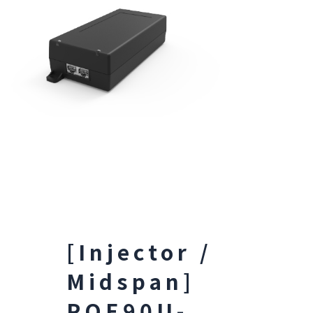
[Injector /
Midspan]
POE90U-