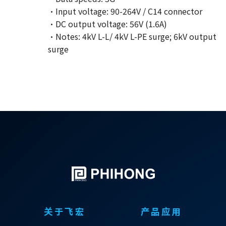
·Input voltage: 90-264V / C14 connector
·DC output voltage: 56V (1.6A)
·Notes: 4kV L-L/ 4kV L-PE surge; 6kV output
surge
关于飞宏
产品应用