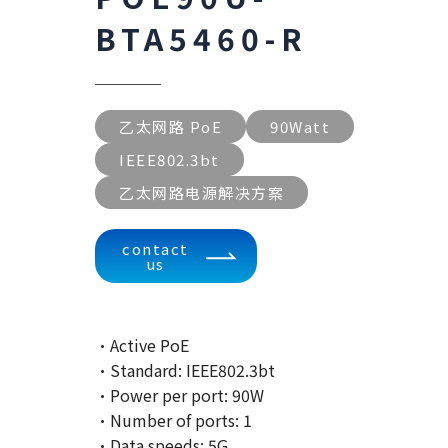
BTA5460-R
乙太网路 PoE
90Watt
IEEE802.3bt
乙太网路电源解决方案
contact
us
·Active PoE
·Standard: IEEE802.3bt
·Power per port: 90W
·Number of ports: 1
·Data speeds: 5G