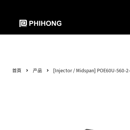
首頁
产品
[Injector / Midspan] POE60U-560-2