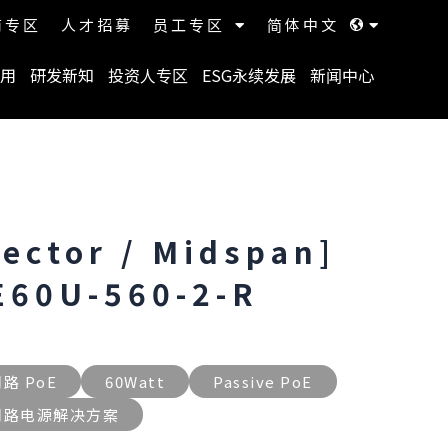
商专区
人才招募
员工专区
简体中文
用
研发新知
投资人专区
ESG永续发展
新闻中心
jector / Midspan]
E60U-560-2-R
路 PoE
60Watt
Passive PoE
网路电源解决方案