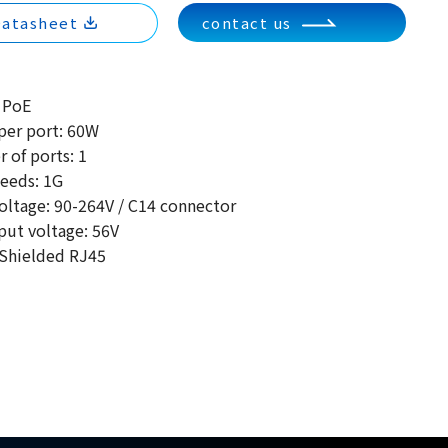
atasheet
contact us
 PoE
er port: 60W
of ports: 1
eeds: 1G
oltage: 90-264V / C14 connector
ut voltage: 56V
Shielded RJ45