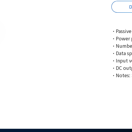
D
·Passive
·Power p
·Number 
·Data sp
·Input v
·DC outp
·Notes: 