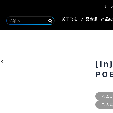
厂
关于飞宏
产品资讯
产品应
[In
-R
PO
乙太网
乙太