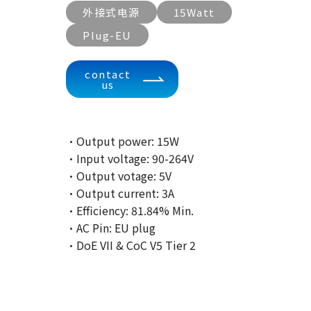
外接式电源
15Watt
Plug-EU
contact
us
·Output power: 15W
·Input voltage: 90-264V
·Output votage: 5V
·Output current: 3A
·Efficiency: 81.84% Min.
·AC Pin: EU plug
·DoE VII & CoC V5 Tier 2