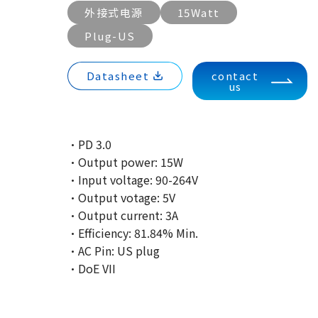
外接式电源
15Watt
Plug-US
Datasheet
contact
us
·PD 3.0
·Output power: 15W
·Input voltage: 90-264V
·Output votage: 5V
·Output current: 3A
·Efficiency: 81.84% Min.
·AC Pin: US plug
·DoE VII