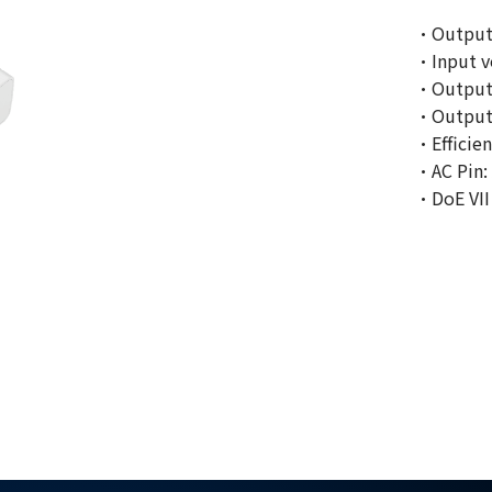
·Output
·Input v
·Output 
·Output 
·Efficien
·AC Pin:
·DoE VII