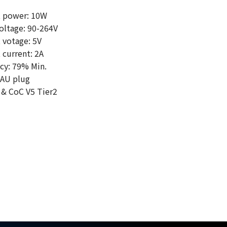
 power: 10W
oltage: 90-264V
votage: 5V
current: 2A
cy: 79% Min.
 AU plug
 & CoC V5 Tier2