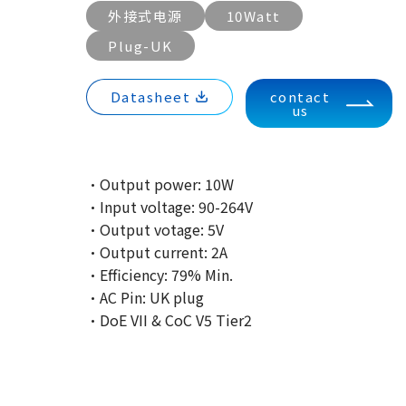
外接式电源
10Watt
Plug-UK
Datasheet
contact
us
·Output power: 10W
·Input voltage: 90-264V
·Output votage: 5V
·Output current: 2A
·Efficiency: 79% Min.
·AC Pin: UK plug
·DoE VII & CoC V5 Tier2