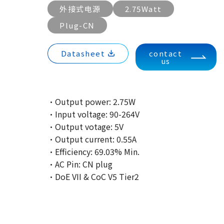
外接式电源
2.75Watt
Plug-CN
Datasheet
contact
us
·Output power: 2.75W
·Input voltage: 90-264V
·Output votage: 5V
·Output current: 0.55A
·Efficiency: 69.03% Min.
·AC Pin: CN plug
·DoE VII & CoC V5 Tier2