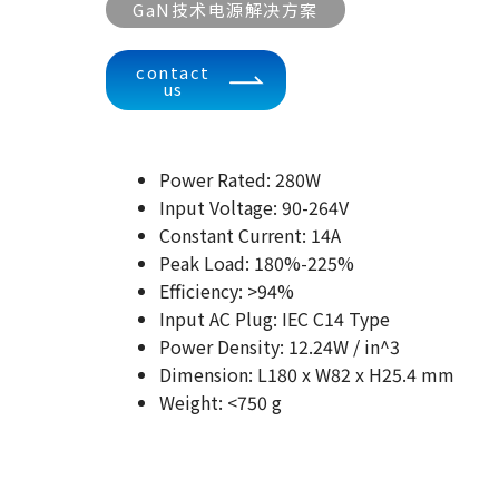
GaN技术电源解决方案
contact
us
Power Rated: 280W
Input Voltage: 90-264V
Constant Current: 14A
Peak Load: 180%-225%
Efficiency: >94%
Input AC Plug: IEC C14 Type
Power Density: 12.24W / in^3
Dimension: L180 x W82 x H25.4 mm
Weight: <750 g