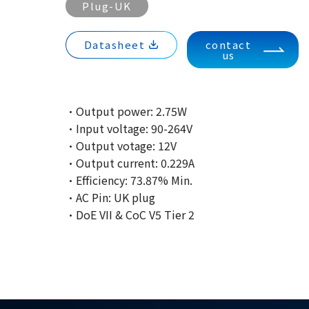
Plug-UK
Datasheet
contact
us
·Output power: 2.75W
·Input voltage: 90-264V
·Output votage: 12V
·Output current: 0.229A
·Efficiency: 73.87% Min.
·AC Pin: UK plug
·DoE VII & CoC V5 Tier 2