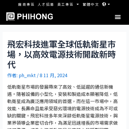
廠商專區
人才招募
員工專區
繁體中文
飛宏科技進軍全球低軌衛星市
場，以高效電源技術開啟新時
代
作者:
ph_mkt
/
8 11 月, 2024
低軌衛星市場的發展帶來了高效、低延遲的通信新機
遇。隨著設備的小型化，安裝和製造成本顯著降低，低
軌衛星成為廣泛應用領域的首選，而在這一市場中，高
效能、長壽命且能承受惡劣環境的電源技術成為不可或
缺的關鍵。飛宏科技多年來深耕低軌衛星電源技術，與
業界領導企業密切合作，為滿足迅速增長的市場需求做