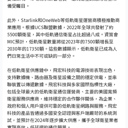
備受矚目。
此外，Starlink和OneWeb等低軌衛星運營商積極推動商
業應用。根據UCS聯盟數據，2022年全球共發射了約
5500顆衛星，其中低軌通信衛星占比超過八成。資策會
MIC預計，低軌衛星數量將從2023年的7500顆增長至
2030年的17350顆。這些數據顯示，低軌衛星已成為人
們日常生活中不可或缺的一部分。
在低軌衛星供應鏈中，飛宏科技的電源技術表現出色，
支持數據機、路由器及衛星設備之間的穩定供電，並串
聯裝置以傳遞數據。飛宏科技與多家國際指標性大廠，
包括全球最大的低軌衛星通信運營商、主要的美國寬頻
衛星服務供應商，維持穩定的合作夥伴關係，為企業、
政府和個人用戶提供可靠的低軌衛星網路與服務。飛宏
科技的產品皆通過多國安全認證與客戶端嚴苛的系統測
試，並預計在2024年逐步擴大供應，攜手全球衛星業者
實現高效、低延遲的通信願景。