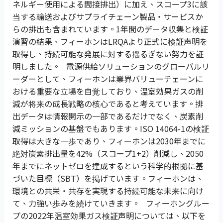
ネルギー使用による間接排出）に加え、スコープ3に該
当する輸送およびサプライチェーン製品・サービスか
らの排出も含まれています。1年間のデータ収集と検証
演習の結果、フィーホンはLRQAより正式に検証声明を
取得し、持続可能な発展に対する揺るぎない努力を証
明しました。 電源供給ソリューションのグローバルリ
ーダーとして、フィーホンは業界バリューチェーンに
おける重要な立場を自覚しており、温室効果ガスの削
減が将来の成長戦略の核心であると考えています。排
出データは情報開示の一部であるだけでなく、炭素削
減ミッションの基盤でもあります。ISO 14064-1の検証
取得は大きな一歩であり、フィーホンは2030年までに
絶対炭素排出量を42%（スコープ1+2）削減し、2050
年までにネットゼロを達成するという科学的根拠に基
づいた目標（SBT）を掲げています。フィーホンは、
環境との共栄・共存を実現する持続可能な未来に向け
て、力強い歩みを続けていきます。 フィーホングルー
プの2022年温室効果ガス検証声明については、以下を