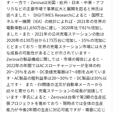
す。一方で、Zerovaは米国、欧州、日本、中東、アフ
リカなどの主要市場で事業拡大と展開を図ると林氏は
述べました。 DIGITIMES Researchによると、国際エ
ネルギー機関（IEA）の統計によれば、2021年の世界の
電動車数は1,650万台に達し、2020年比で61％増加し
ました。また、2021年の公共充電ステーションの数は
2020年の130万台から175万台に増加し、35％の増加に
とどまっており、世界の充電ステーション市場には大き
な成長の可能性があることが示されています。
Zerovaの製品構成に関しては、市場の報告によると、
2022年の年間ではACスローチャージャーが全体の約
20〜25％を占め、DC急速充電器は7〜8割を占めていま
す。AC製品の粗利益率は20〜30％で、DC製品は30％以
上です。 また、EV関連の注文が自動車メーカーから
続々と寄せられ、充電ステーションの成長が加速して
います。李氏によると、Zerovaは台南で第2期の生産拡
張プロジェクトを進めており、現時点では全体の生産
能力が今後2年間の生産に対応可能ですが、需要に応じ