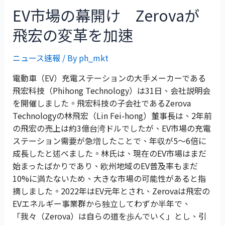
EV市場の幕開け Zerovaが
飛宏の変革を加速
ニュース速報
/ By
ph_mkt
電動車（EV）充電ステーションの大手メーカーである
飛宏科技（Phihong Technology）は31日、会社説明会
を開催しました。飛宏科技の子会社であるZerova
Technologyの林飛宏（Lin Fei-hong）董事長は、2年前
の飛宏の売上は約3億台湾ドルでしたが、EV市場の充電
ステーション需要が急増したことで、年収が5〜6倍に
成長したと述べました。林氏は、現在のEV市場はまだ
始まったばかりであり、欧州地域のEV普及率もまだ
10%に満たないため、大きな市場の可能性があると指
摘しました。2022年はEV元年とされ、Zerovaは飛宏の
EVエネルギー事業群から独立してわずか半年で、
「我々（Zerova）は自らの道を歩んでいく」とし、引