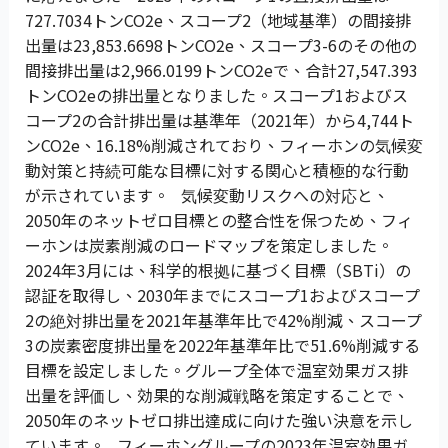
727.7034トンCO2e、スコープ2（地域基準）の間接排
出量は23,853.6698トンCO2e、スコープ3-6のその他の
間接排出量は2,966.0199トンCO2eで、合計27,547.393
トンCO2eの排出量となりました。スコープ1およびス
コープ2の合計排出量は基準年（2021年）から4,744ト
ンCO2e、16.18%削減されており、フィーホンの気候変
動対策と持続可能な目標に対する関心と積極的な行動
が示されています。 気候変動リスクへの対応と、
2050年のネットゼロ目標との整合性を保つため、フィ
ーホンは炭素削減のロードマップを策定しました。
2024年3月には、科学的根拠に基づく目標（SBTi）の
認証を取得し、2030年までにスコープ1およびスコープ
2の絶対排出量を2021年基準年比で42%削減、スコープ
3の炭素密度排出量を2022年基準年比で51.6%削減する
目標を設定しました。グループ全体で温室効果ガス排
出量を評価し、効果的な削減戦略を策定することで、
2050年のネットゼロ排出達成に向けた強い決意を示し
ています。 フィーホングループの2023年温室効果ガ