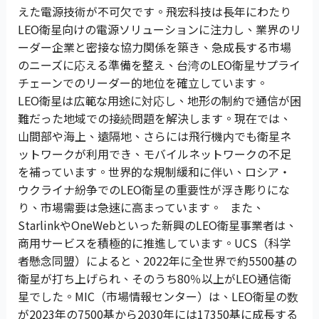
えた電源技術が不可欠です。飛宏科技は長年にわたり
LEO衛星向けの電源ソリューションに注力し、業界のリ
ーダー企業と密接な協力関係を築き、急成長する市場
のニーズに応える準備を整え、台湾のLEO衛星サプライ
チェーンでのリーダー的地位を確立しています。
LEO衛星は広範な用途に対応し、地形の制約で通信が困
難だった地域での接続問題を解決します。現在では、
山間部や海上、遠隔地、さらには飛行機内でも衛星ネ
ットワークが利用でき、モバイルネットワークの不足
を補っています。世界的な規制緩和に伴い、ロシア・
ウクライナ紛争でのLEO衛星の重要性が浮き彫りにな
り、市場需要は急速に高まっています。 また、
StarlinkやOneWebといった新興のLEO衛星事業者は、
商用サービスを積極的に推進しています。UCS（科学
者懸念同盟）によると、2022年に全世界で約5500基の
衛星が打ち上げられ、そのうち80％以上がLEO通信衛
星でした。MIC（市場情報センター）は、LEO衛星の数
が2023年の7500基から2030年には17350基に成長する