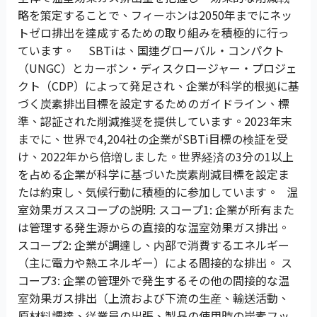
略を策定することで、フィーホンは2050年までにネッ
トゼロ排出を達成するための取り組みを積極的に行っ
ています。 SBTiは、国連グローバル・コンパクト
（UNGC）とカーボン・ディスクロージャー・プロジェ
クト（CDP）によって発足され、企業が科学的根拠に基
づく炭素排出目標を設定するためのガイドライン、標
準、認証された削減推奨を提供しています。2023年末
までに、世界で4,204社の企業がSBTi目標の検証を受
け、2022年から倍増しました。世界経済の3分の1以上
を占める企業が科学に基づいた炭素削減目標を設定ま
たは約束し、気候行動に積極的に参加しています。 温
室効果ガススコープの説明: スコープ1: 企業が所有また
は管理する発生源からの直接的な温室効果ガス排出。
スコープ2: 企業が調達し、内部で消費するエネルギー
（主に電力や熱エネルギー）による間接的な排出。 ス
コープ3: 企業の管理外で発生するその他の間接的な温
室効果ガス排出（上流および下流の生産、輸送活動、
原材料調達、従業員の出張、製品の使用時の炭素フッ