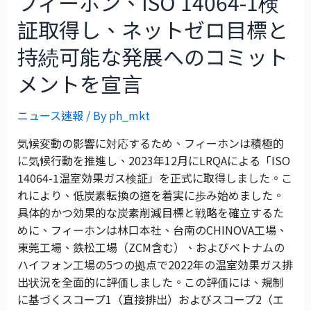
フィーホン、ISO 14064-1検
証取得し、ネットゼロ目標と
持続可能な発展へのコミット
メントを宣言
ニュース速報
/ By
ph_mkt
気候変動の影響に対応するため、フィーホンは積極的
に気候行動を推進し、2023年12月にLRQAによる「ISO
14064-1温室効果ガス検証」を正式に取得しました。こ
れにより、低炭素転換の道を着実に歩み始めました。
具体的かつ効果的な炭素削減目標と戦略を確立するた
めに、フィーホンは林口本社、台南のCHINOVA工場、
東莞工場、鉄松工場（ZCM含む）、およびベトナムの
ハイフォン工場の5つの拠点で2022年の温室効果ガス排
出状況を全面的に評価しました。この評価には、規制
に基づくスコープ1（直接排出）およびスコープ2（エ