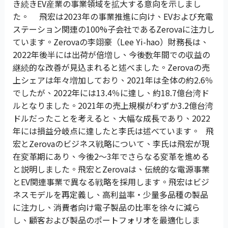
き続きEV産業の事業領域を拡大する意向を示しまし
た。 飛宏は2023年の事業推進に向け、EVおよび充電
ステーション関連の100%子会社であるZerovaに注力し
ています。Zerovaの李翊豪（Lee Yi-hao）財務長は、
2022年後半には出荷が倍増し、今後数年間での収益の
継続的な改善が見込まれると述べました。Zerovaの売
上シェアは年々増加しており、2021年は全体の約2.6％
でしたが、2022年には13.4％に達し、約18.7億台湾ド
ルとなりました。2021年の売上規模がわずか3.2億台湾
ドルだったことを考えると、大幅な成長であり、2022
年には損益分岐点に達したと李氏は述べています。 飛
宏とZerovaのビジネス戦略について、李氏は飛宏が現
在変革期にあり、今後2〜3年でさらなる変革を進める
と説明しました。飛宏とZerovaは、伝統的な電源事業
とEV関連事業で異なる戦略を採用します。飛宏はビジ
ネスモデルを再定義し、高利益率・少量多品種の製品
に注力し、消費者向け電子製品の比率を徐々に減ら
し、顧客および製品のポートフォリオを最適化しま