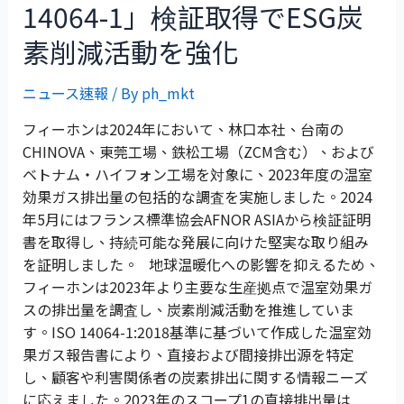
14064-1」検証取得でESG炭
素削減活動を強化
ニュース速報
/ By
ph_mkt
フィーホンは2024年において、林口本社、台南の
CHINOVA、東莞工場、鉄松工場（ZCM含む）、および
ベトナム・ハイフォン工場を対象に、2023年度の温室
効果ガス排出量の包括的な調査を実施しました。2024
年5月にはフランス標準協会AFNOR ASIAから検証証明
書を取得し、持続可能な発展に向けた堅実な取り組み
を証明しました。 地球温暖化への影響を抑えるため、
フィーホンは2023年より主要な生産拠点で温室効果ガ
スの排出量を調査し、炭素削減活動を推進していま
す。ISO 14064-1:2018基準に基づいて作成した温室効
果ガス報告書により、直接および間接排出源を特定
し、顧客や利害関係者の炭素排出に関する情報ニーズ
に応えました。2023年のスコープ1の直接排出量は