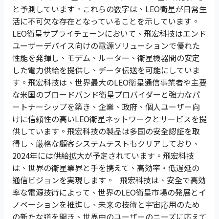
と予測しています。これらの数字は、LEO衛星が日常生
活に不可欠な存在となっていることを示しています。
LEO衛星サプライチェーンにおいて、飛宏科技はエンド
ユーザーデバイス向けの電源ソリューションで優れた
性能を発揮し、モデム、ルーター、衛星機器間の安定
した電力供給を提供し、データ伝送を可能にしていま
す。飛宏科技は、世界最大のLEO衛星通信事業者や主要
な米国のブロードバンド衛星プロバイダーと強力なパ
ートナーシップを築き、企業、政府、個人ユーザー向
けに信頼性の高いLEO衛星ネットワークとサービスを提
供しています。飛宏科技の製品は多国の安全認証を取
得し、厳格な顧客システムテストもクリアしており、
2024年には供給拡大が予定されています。飛宏科技
は、世界の衛星業界と手を携えて、高効率・低遅延の
通信ビジョンを実現します。 飛宏科技は、安全で高効
率な電源技術によって、世界のLEO衛星市場の発展とイ
ノベーションを推進し、未来の技術と宇宙応用のため
の新たな道を開き、世界中のユーザーのニーズに応えて