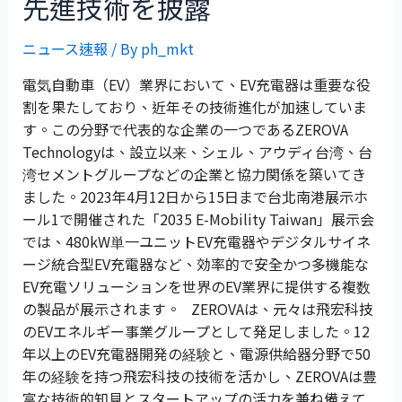
先進技術を披露
ニュース速報
/ By
ph_mkt
電気自動車（EV）業界において、EV充電器は重要な役
割を果たしており、近年その技術進化が加速していま
す。この分野で代表的な企業の一つであるZEROVA
Technologyは、設立以来、シェル、アウディ台湾、台
湾セメントグループなどの企業と協力関係を築いてき
ました。2023年4月12日から15日まで台北南港展示ホ
ール1で開催された「2035 E-Mobility Taiwan」展示会
では、480kW単一ユニットEV充電器やデジタルサイネ
ージ統合型EV充電器など、効率的で安全かつ多機能な
EV充電ソリューションを世界のEV業界に提供する複数
の製品が展示されます。 ZEROVAは、元々は飛宏科技
のEVエネルギー事業グループとして発足しました。12
年以上のEV充電器開発の経験と、電源供給器分野で50
年の経験を持つ飛宏科技の技術を活かし、ZEROVAは豊
富な技術的知見とスタートアップの活力を兼ね備えて