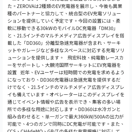
た。ZEROVAは2種類のEV充電器を展示し、今後も異業
種のパートナーと協力して、統合型のEV充電ソリュー
ションを提供していく予定です。今回の設置には、柔
軟に移動できる30kWのモバイルDC充電器「DM30」
と、21.5インチのマルチメディア広告ディスプレイを搭
載した「DD360」分離型急速充電器が含まれ、サーキ
ットやガレージなど多様なスペースに対応する充電ソリ
ューションを提供します。 飛宏科技、純電動レースカ
ーをサポートし、大鵬湾国際サーキットにEV充電器を
設置 近年、EVユーザーは短時間での充電を求めるよう
になっており、DD360充電器は急速充電を提供するだ
けでなく、21.5インチのマルチメディア広告ディスプレ
イも備えています。オペレーターはこのディスプレイを
通じてイベント情報や広告を表示でき、集客の多い場
所での多様な用途に対応します。DD360は水冷ガンと
組み合わせると、単一ガンで最大360kW/500Aの出力が
可能で、4つのガンで同時にDC充電が可能です。また、
CCS、CHAdeMO、GB/Tの多様な充電規格に対応して