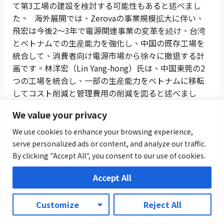
て第3工場の建設を検討する可能性もあると述べまし
た。 海外展開では、Zerovaの事業規模拡大に伴い、
飛宏は今後2〜3年で電源関連事業の変革を続け、台湾
とベトナムでの生産能力を強化し、中国の既存工場を
統合して、消費者向け電源市場から徐々に撤退する計
画です。林洋宏（Lin Yang-hong）氏は、中国東莞の2
つの工場を統合し、一部の生産能力をベトナムに移転
してコスト削減と管理費用の削減を図ると述べまし
た。 飛宏はもともと消費者向け電源製品で事業を開始
We value your privacy
しましたが、最近では中国系企業との激しい価格競争
に直面しています。飛宏は、製品構成や顧客構成の調
We use cookies to enhance your browsing experience,
整を続け、少量多品種生産モデルへのシフトを図り、
serve personalized ads or content, and analyze our traffic.
特化した製品の生産に焦点を当てる方針です。 詳細に
By clicking "Accept All", you consent to our use of cookies.
ついては、ZEROVAをご参照ください。 出典:
Accept All
Digitimes
Customize
Reject All