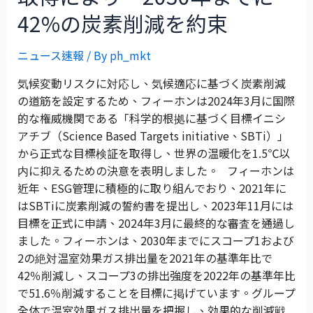
42%の炭素削減を約束
ニュース速報
/ By
ph_mkt
気候変動リスクに対応し、気候適応に基づく炭素削減
の道筋を設定するため、フィーホンは2024年3月に国際
的な権威機関である「科学的根拠に基づく目標イニシ
アチブ（Science Based Targets initiative、SBTi）」
から正式な目標検証を取得し、世界の温暖化を1.5℃以
内に抑えるための決意を表明しました。 フィーホンは
近年、ESG管理に積極的に取り組んでおり、2021年に
はSBTiに炭素削減の誓約書を提出し、2023年11月には
目標を正式に申請、2024年3月に最終的な審査を通過し
ました。フィーホンは、2030年までにスコープ1および
2の絶対温室効果ガス排出量を2021年の基準年比で
42％削減し、スコープ3の排出強度を2022年の基準年比
で51.6％削減することを目標に掲げています。グループ
全体で温室効果ガス排出量を把握し、効果的な削減戦