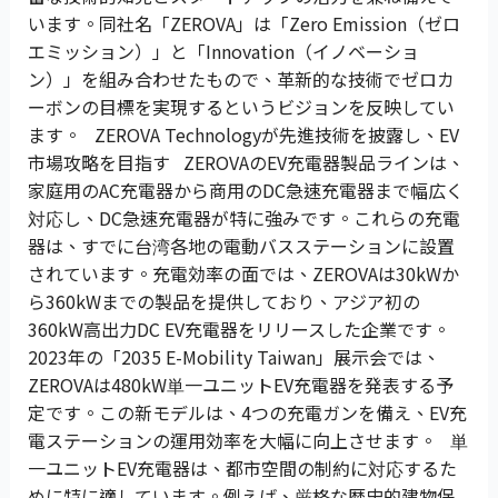
います。同社名「ZEROVA」は「Zero Emission（ゼロ
エミッション）」と「Innovation（イノベーショ
ン）」を組み合わせたもので、革新的な技術でゼロカ
ーボンの目標を実現するというビジョンを反映してい
ます。 ZEROVA Technologyが先進技術を披露し、EV
市場攻略を目指す ZEROVAのEV充電器製品ラインは、
家庭用のAC充電器から商用のDC急速充電器まで幅広く
対応し、DC急速充電器が特に強みです。これらの充電
器は、すでに台湾各地の電動バスステーションに設置
されています。充電効率の面では、ZEROVAは30kWか
ら360kWまでの製品を提供しており、アジア初の
360kW高出力DC EV充電器をリリースした企業です。
2023年の「2035 E-Mobility Taiwan」展示会では、
ZEROVAは480kW単一ユニットEV充電器を発表する予
定です。この新モデルは、4つの充電ガンを備え、EV充
電ステーションの運用効率を大幅に向上させます。 単
一ユニットEV充電器は、都市空間の制約に対応するた
めに特に適しています。例えば、厳格な歴史的建物保