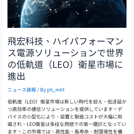
飛宏科技、ハイパフォーマン
ス電源ソリューションで世界
の低軌道（LEO）衛星市場に
進出
ニュース速報
/ By
ph_mkt
低軌道（LEO）衛星市場は新しい時代を迎え、低遅延か
つ高効率の通信ソリューションを提供しています。デ
バイスの小型化により、設置と製造コストが大幅に削
減され、LEO衛星は多様な用途での第一選択となってい
ます。この市場では、高性能、長寿命、耐環境性を備