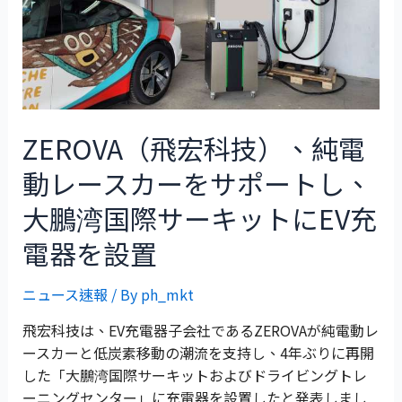
ZEROVA（飛宏科技）、純電
動レースカーをサポートし、
大鵬湾国際サーキットにEV充
電器を設置
ニュース速報
/ By
ph_mkt
飛宏科技は、EV充電器子会社であるZEROVAが純電動レ
ースカーと低炭素移動の潮流を支持し、4年ぶりに再開
した「大鵬湾国際サーキットおよびドライビングトレ
ーニングセンター」に充電器を設置したと発表しまし