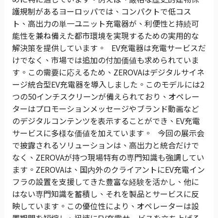
護規制があるヨーロッパでは、コンパクトで低コス
ト、高出力の単一ユニット充電器が、利便性と持続可
能性を兼ね備えた都市環境を実現するための実用的な
解決策を提供しています。 EV充電器は充電サービスだ
けでなく、市場では追加の付加価値も求められていま
す。この需要に応えるため、ZEROVAはデジタルサイネ
ージ統合型EV充電器を導入しました。このモデルには2
つの50インチスクリーンが備えられており、オペレー
ターはプロモーションメッセージやブランド動画など
のデジタルコンテンツを表示することができ、EV充電
サービスに多様な価値を加えています。 今回の展示会
で披露されるソリューションは、高出力と統合だけで
なく、ZEROVAが持つ現場特有の専門知識も強調してい
ます。ZEROVAは、国内外のクライアントにEV充電イン
フラの設置を支援してきた豊富な経験を活かし、他に
はない専門知識を蓄積し、それを製品とサービスに反
映しています。この優位性により、オペレーターは設