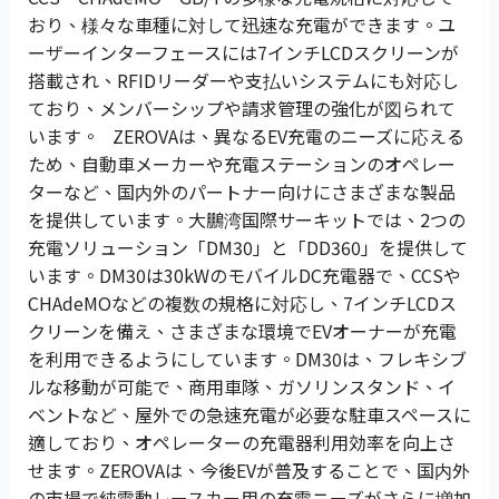
おり、様々な車種に対して迅速な充電ができます。ユ
ーザーインターフェースには7インチLCDスクリーンが
搭載され、RFIDリーダーや支払いシステムにも対応し
ており、メンバーシップや請求管理の強化が図られて
います。 ZEROVAは、異なるEV充電のニーズに応える
ため、自動車メーカーや充電ステーションのオペレー
ターなど、国内外のパートナー向けにさまざまな製品
を提供しています。大鵬湾国際サーキットでは、2つの
充電ソリューション「DM30」と「DD360」を提供して
います。DM30は30kWのモバイルDC充電器で、CCSや
CHAdeMOなどの複数の規格に対応し、7インチLCDス
クリーンを備え、さまざまな環境でEVオーナーが充電
を利用できるようにしています。DM30は、フレキシブ
ルな移動が可能で、商用車隊、ガソリンスタンド、イ
ベントなど、屋外での急速充電が必要な駐車スペースに
適しており、オペレーターの充電器利用効率を向上さ
せます。ZEROVAは、今後EVが普及することで、国内外
の市場で純電動レースカー用の充電ニーズがさらに増加