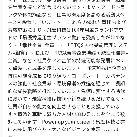
や出産支援などが含まれています。また、フードトラ
ックや休憩施設など、仕事の満足度を高める活動スペ
ースも設置しています。 これらの優れた管理および
育成施策により、飛宏科技は104雇用主ブランドアワー
ドの「最優秀雇用主ブランド賞」を受賞しただけでな
く、「幸せ企業–金賞」、 「TTQS人材品質管理システ
ム–銀賞」、および「TCSA台湾企業持続可能性報告書–
金賞」など、社員ケアと企業の持続可能な発展におい
て卓越した成果を示しています。 飛宏科技は企業の
持続可能な成長に取り組み、コーポレート・ガバナン
スの強化、社会貢献、環境保護の推進を通じて、長期
的な成長戦略を推進しています。急速に変化する時代
において、飛宏科技は技術革新を続けるだけでなく、
社員が自らの能力を向上させることも支援していま
す。情熱と革新に満ちた人材が加わることを心より歓
迎しています。Power up your career！飛宏科技と共
に未来に飛び立ち、大きなビジョンを実現しましょ
う！