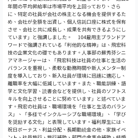
年間の平均昇給率は市場平均を上回っており、さら
に、特定の社員が会社の株主となる機会を提供するた
め、会社が全額を出資し、個人信託口座に株式を保有
させ、会社と共に成長し、成果を共有できるようにし
ています」と強調しました。 104雇用主ブランドア
ワードで強調されている「利他的な精神」は、飛宏科
技の企業文化の礎でもあります。人事部の蘇秀芬シニ
アマネージャーは、「飛宏科技は社員の仕事と生活の
バランスを重視し、柔軟な勤務時間や新人メンター制
度を導入しており、新入社員が環境に迅速に適応し、
離職率を大幅に低減しています。また、職能訓練、語
学と文化学習、読書会などを提供し、社員のソフトス
キルを向上させることに努めています」と述べていま
す。飛宏の社員は、職場環境を「仕事と生活のバラン
ス」、「多様でインクルーシブな職場環境」、「学び
を奨励する文化」と表現しています。福利厚生には、
祝日ボーナス、利益分配、長期勤続金の他、家族イベ
ント、社員旅行、旅行補助、部門の食事会補助、結婚