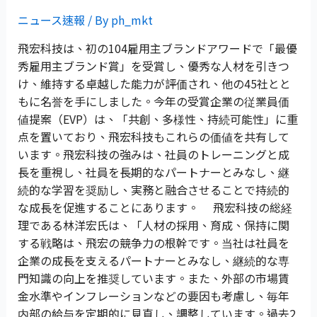
ニュース速報
/ By
ph_mkt
飛宏科技は、初の104雇用主ブランドアワードで「最優
秀雇用主ブランド賞」を受賞し、優秀な人材を引きつ
け、維持する卓越した能力が評価され、他の45社とと
もに名誉を手にしました。今年の受賞企業の従業員価
値提案（EVP）は、「共創、多様性、持続可能性」に重
点を置いており、飛宏科技もこれらの価値を共有して
います。飛宏科技の強みは、社員のトレーニングと成
長を重視し、社員を長期的なパートナーとみなし、継
続的な学習を奨励し、実務と融合させることで持続的
な成長を促進することにあります。 飛宏科技の総経
理である林洋宏氏は、「人材の採用、育成、保持に関
する戦略は、飛宏の競争力の根幹です。当社は社員を
企業の成長を支えるパートナーとみなし、継続的な専
門知識の向上を推奨しています。また、外部の市場賃
金水準やインフレーションなどの要因も考慮し、毎年
内部の給与を定期的に見直し、調整しています。過去2