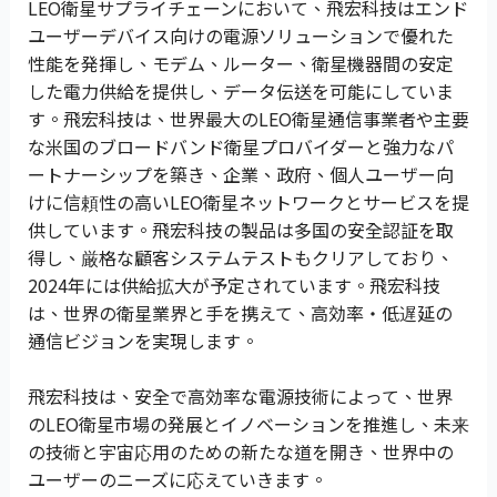
LEO衛星サプライチェーンにおいて、飛宏科技はエンド
ユーザーデバイス向けの電源ソリューションで優れた
性能を発揮し、モデム、ルーター、衛星機器間の安定
した電力供給を提供し、データ伝送を可能にしていま
す。飛宏科技は、世界最大のLEO衛星通信事業者や主要
な米国のブロードバンド衛星プロバイダーと強力なパ
ートナーシップを築き、企業、政府、個人ユーザー向
けに信頼性の高いLEO衛星ネットワークとサービスを提
供しています。飛宏科技の製品は多国の安全認証を取
得し、厳格な顧客システムテストもクリアしており、
2024年には供給拡大が予定されています。飛宏科技
は、世界の衛星業界と手を携えて、高効率・低遅延の
通信ビジョンを実現します。
飛宏科技は、安全で高効率な電源技術によって、世界
のLEO衛星市場の発展とイノベーションを推進し、未来
の技術と宇宙応用のための新たな道を開き、世界中の
ユーザーのニーズに応えていきます。