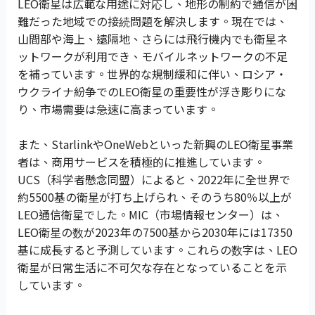
LEO衛星は広範な用途に対応し、地形の制約で通信が困
難だった地域での接続問題を解決します。現在では、
山間部や海上、遠隔地、さらには飛行機内でも衛星ネ
ットワークが利用でき、モバイルネットワークの不足
を補っています。世界的な規制緩和に伴い、ロシア・
ウクライナ紛争でのLEO衛星の重要性が浮き彫りにな
り、市場需要は急速に高まっています。
また、StarlinkやOneWebといった新興のLEO衛星事業
者は、商用サービスを積極的に推進しています。
UCS（科学者懸念同盟）によると、2022年に全世界で
約5500基の衛星が打ち上げられ、そのうち80％以上が
LEO通信衛星でした。MIC（市場情報センター）は、
LEO衛星の数が2023年の7500基から2030年には17350
基に成長すると予測しています。これらの数字は、LEO
衛星が日常生活に不可欠な存在となっていることを示
しています。