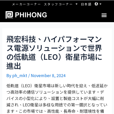
メーカーコーナー
スタッフコーナー
日本語
飛宏科技、ハイパフォーマン
ス電源ソリューションで世界
の低軌道（LEO）衛星市場に
進出
By
ph_mkt
/
November 8, 2024
低軌道（LEO）衛星市場は新しい時代を迎え、低遅延か
つ高効率の通信ソリューションを提供しています。デ
バイスの小型化により、設置と製造コストが大幅に削
減され、LEO衛星は多様な用途での第一選択となってい
ます。この市場では、高性能、長寿命、耐環境性を備