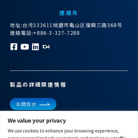
連絡先
地址:台湾333611桃園市亀山区復興三路568号
連絡電話:+886-3-327-7288
製品の詳細関連情報
お問合せ
We value your privacy
ニュースレターを購読
最新ニュースを入手
We use cookies to enhance your browsing experience,
serve personalized ads or content, and analyze our traffic.