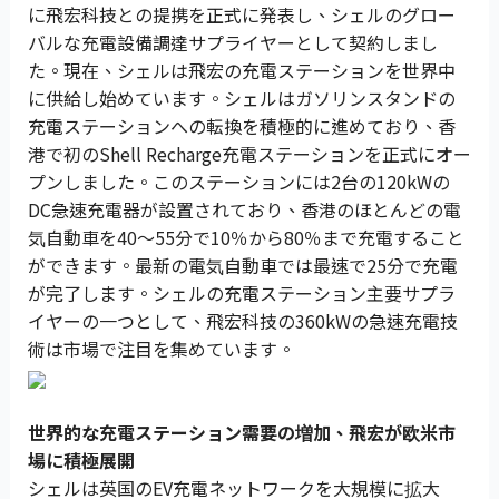
に飛宏科技との提携を正式に発表し、シェルのグロー
バルな充電設備調達サプライヤーとして契約しまし
た。現在、シェルは飛宏の充電ステーションを世界中
に供給し始めています。シェルはガソリンスタンドの
充電ステーションへの転換を積極的に進めており、香
港で初のShell Recharge充電ステーションを正式にオー
プンしました。このステーションには2台の120kWの
DC急速充電器が設置されており、香港のほとんどの電
気自動車を40〜55分で10％から80％まで充電すること
ができます。最新の電気自動車では最速で25分で充電
が完了します。シェルの充電ステーション主要サプラ
イヤーの一つとして、飛宏科技の360kWの急速充電技
術は市場で注目を集めています。
世界的な充電ステーション需要の増加、飛宏が欧米市
場に積極展開
シェルは英国のEV充電ネットワークを大規模に拡大