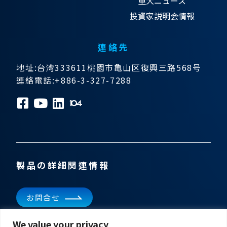
重大ニュース
投資家説明会情報
連絡先
地址:台湾333611桃園市亀山区復興三路568号
連絡電話:+886-3-327-7288
製品の詳細関連情報
お問合せ
We value your privacy
ニュースレターを購読