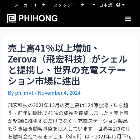
メーカーコーナー
スタッフコーナー
日本語
売上高41％以上増加、
Zerova（飛宏科技）がシェル
と提携し、世界の充電ステー
ション市場に進出
By
ph_mkt
/
November 4, 2024
飛宏科技の2021年12月の売上高は124億台湾ドルを超
え、前年同期比で41％の成長を達成しました。売上高
が堅調に推移するだけでなく、充電ステーション製品
も引き続き顧客基盤を拡大しています。世界第2位の化
石燃料会社であるシェル（Shell）は、2021年12月下旬