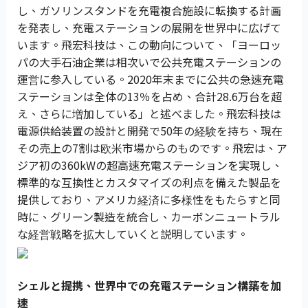
し、ガソリンスタンドを充電複合施設に転換する計画
を発表し、充電ステーションの展開を世界中に広げて
います。飛宏科技は、この動向について、「ヨーロッ
パの大手石油企業は相次いで公共充電ステーションの
運営に参入している。2020年末までに公共の急速充電
ステーションは全体の13％を占め、合計28.6万台を超
え、さらに増加している」と述べました。飛宏科技は
電源供給装置の設計と開発で50年の経験を持ち、現在
その売上の7割は欧米市場からのものです。飛宏は、ア
ジア初の360kWの超高速充電ステーションを実現し、
標準的な互換性とカスタマイズの利点を備えた製品を
提供しており、アメリカ経済に多様性をもたらすと同
時に、グリーン製造を統合し、カーボンニュートラル
な経営戦略を拡大していくと説明しています。
シェルと提携、世界中での充電ステーション構築を加
速