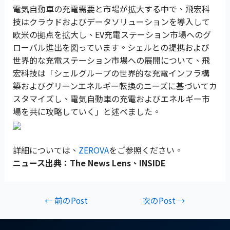
電気自動車の充電需要と市場が拡大する中で、飛宏科
技はクラウドおよびデータソリューションを導入して
欧米の拠点を拡大し、EV充電ステーション市場へのグ
ローバル進出を図っています。シェルとの提携および
世界的な充電ステーション市場への展開について、飛
宏科技は「シェルグループの世界的な充電インフラ構
築およびグリーンエネルギー転換のニーズに基づいてカ
スタマイズし、電気自動車の充電およびエネルギー市
場を共に攻略していく」と述べました。
詳細については、
ZEROVA
をご参照ください。
ニュース出典：The News Lens、INSIDE
←
前のPost
次のPost
→