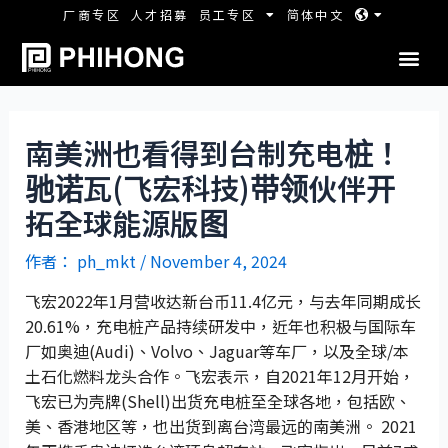
厂商专区
人才招募
员工专区
简体中文
南美洲也看得到台制充电桩！
驰诺瓦(飞宏科技)带领伙伴开
拓全球能源版图
作者：
ph_mkt
/
November 4, 2024
飞宏2022年1月营收达新台币11.4亿元，与去年同期成长
20.61%，充电桩产品持续研发中，近年也积极与国际车
厂如奥迪(Audi)、Volvo、Jaguar等车厂，以及全球/本
土石化燃料龙头合作。飞宏表示，自2021年12月开始，
飞宏已为壳牌(Shell)出货充电桩至全球各地，包括欧、
美、香港地区等，也出货到离台湾最远的南美洲。 2021