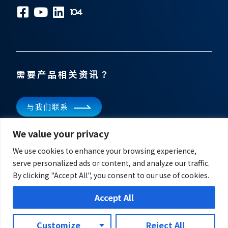
需要产品相关资讯？
与我们联系
We value your privacy
订阅电子报
掌握飞宏科技的最新消息
We use cookies to enhance your browsing experience,
serve personalized ads or content, and analyze our traffic.
By clicking "Accept All", you consent to our use of cookies.
Accept All
Customize
Reject All