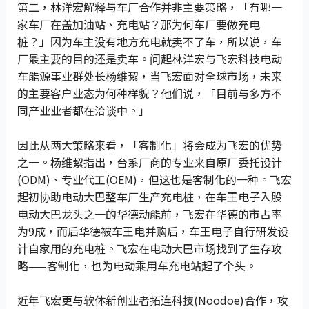
第二，林洋宏解释与车厂合作并非主要策略，「有哪一
家车厂在盖加油站、充电站？那为何车厂要做充电
桩？」因为车主没有地方充电就卖不了车，所以说，车
厂最主要的目的还是卖车。问起林洋宏与飞宏科技电动
车能源事业群处长杨维絜，当飞宏面对全球市场，未来
的主要客户业态为何种样貌？他们说，「目前与多方不
同产业业者都在洽谈中。」
因此从两大策略来看，「客制化」将会成为飞宏的优势
之一。杨维絜指出，台系厂商的专业来自原厂委托设计
(ODM)、专业代工(OEM)，但这也是客制化的一种。飞宏
起初协助电动大巴整车厂生产充电桩，在车王电子入股
电动大巴龙头之一的华德动能前，飞宏在华德的市占率
为9成，而后华德被车王电并购后，车王电子自行研发设
计自家用的充电桩。飞宏在电动大巴市场找到了生存攻
略——客制化，也为电动乘用车充电站起了个头。
近年飞宏更与软体新创业者拓连科技(Noodoe)合作，攻