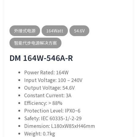
外接式电源
164Watt
54.6V
智能代步电源解决方案
DM 164W-546A-R
Power Rated: 164W
Input Voltage: 100 – 240V
Output Voltage: 54.6V
Constant Current: 3A
Efficiency: > 88%
Protection Level: IPX0~6
Safety: IEC 60335-1/-2-29
Dimension: L180xW85xH46mm
Weight: 0.7kg