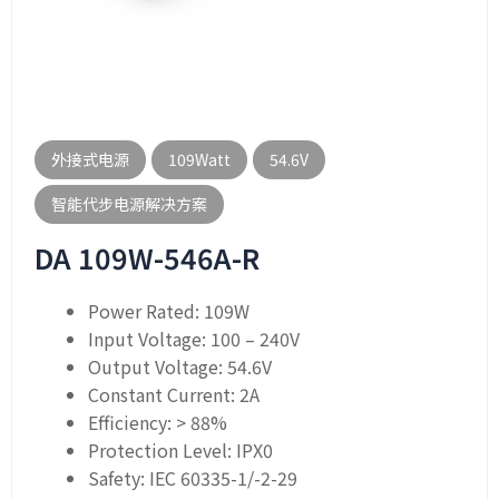
外接式电源
109Watt
54.6V
智能代步电源解决方案
DA 109W-546A-R
Power Rated: 109W
Input Voltage: 100 – 240V
Output Voltage: 54.6V
Constant Current: 2A
Efficiency: > 88%
Protection Level: IPX0
Safety: IEC 60335-1/-2-29