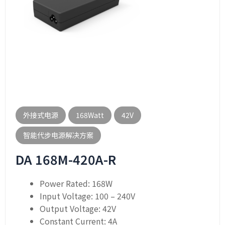
外接式电源
168Watt
42V
智能代步电源解决方案
DA 168M-420A-R
Power Rated: 168W
Input Voltage: 100 – 240V
Output Voltage: 42V
Constant Current: 4A