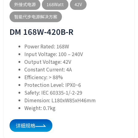
外接式电源
168Watt
42V
智能代步电源解决方案
DM 168W-420B-R
Power Rated: 168W
Input Voltage: 100 – 240V
Output Voltage: 42V
Constant Current: 4A
Efficiency: > 88%
Protection Level: IPX0~6
Safety: IEC 60335-1/-2-29
Dimension: L180xW85xH46mm
Weight: 0.7kg
详细规格