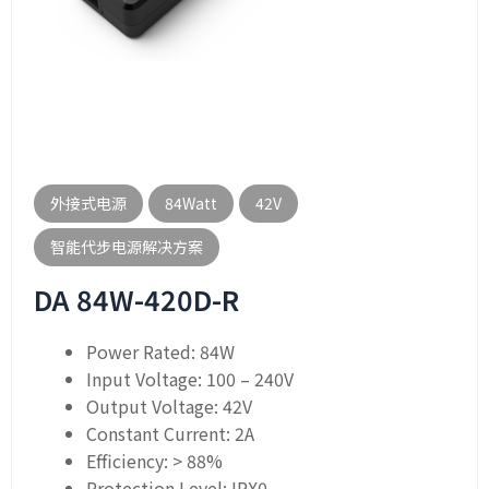
外接式电源
84Watt
42V
智能代步电源解决方案
DA 84W-420D-R
Power Rated: 84W
Input Voltage: 100 – 240V
Output Voltage: 42V
Constant Current: 2A
Efficiency: > 88%
Protection Level: IPX0