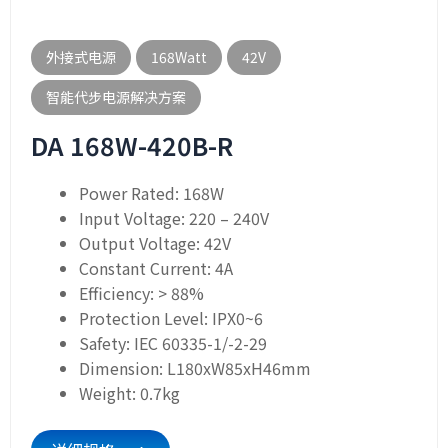
外接式电源
168Watt
42V
智能代步电源解决方案
DA 168W-420B-R
Power Rated: 168W
Input Voltage: 220 – 240V
Output Voltage: 42V
Constant Current: 4A
Efficiency: > 88%
Protection Level: IPX0~6
Safety: IEC 60335-1/-2-29
Dimension: L180xW85xH46mm
Weight: 0.7kg